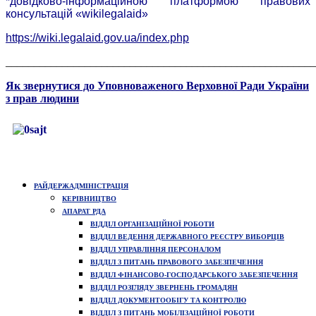
*довідково-інформаційною платформою правових
консультацій «wikilegalaid»
https://wiki.legalaid.gov.ua/index.php
_______________________________________________________
Як звернутися до Уповноваженого Верховної Ради України
з прав людини
РАЙДЕРЖАДМІНІСТРАЦІЯ
КЕРІВНИЦТВО
АПАРАТ РДА
ВІДДІЛ ОРГАНІЗАЦІЙНОЇ РОБОТИ
ВІДДІЛ ВЕДЕННЯ ДЕРЖАВНОГО РЕЄСТРУ ВИБОРЦІВ
ВІДДІЛ УПРАВЛІННЯ ПЕРСОНАЛОМ
ВІДДІЛ З ПИТАНЬ ПРАВОВОГО ЗАБЕЗПЕЧЕННЯ
ВІДДІЛ ФІНАНСОВО-ГОСПОДАРСЬКОГО ЗАБЕЗПЕЧЕННЯ
ВІДДІЛ РОЗГЛЯДУ ЗВЕРНЕНЬ ГРОМАДЯН
ВІДДІЛ ДОКУМЕНТООБІГУ ТА КОНТРОЛЮ
ВІДДІЛ З ПИТАНЬ МОБІЛІЗАЦІЙНОЇ РОБОТИ