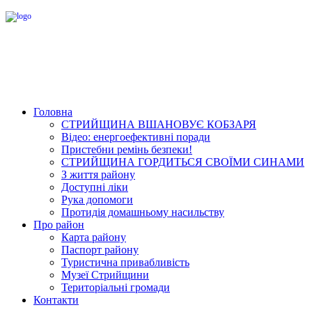
Головна
СТРИЙЩИНА ВШАНОВУЄ КОБЗАРЯ
Відео: енергоефективні поради
Пристебни ремінь безпеки!
СТРИЙЩИНА ГОРДИТЬСЯ СВОЇМИ СИНАМИ
З життя району
Доступні ліки
Рука допомоги
Протидія домашньому насильству
Про район
Карта району
Паспорт району
Туристична привабливість
Музеї Стрийщини
Територіальні громади
Контакти