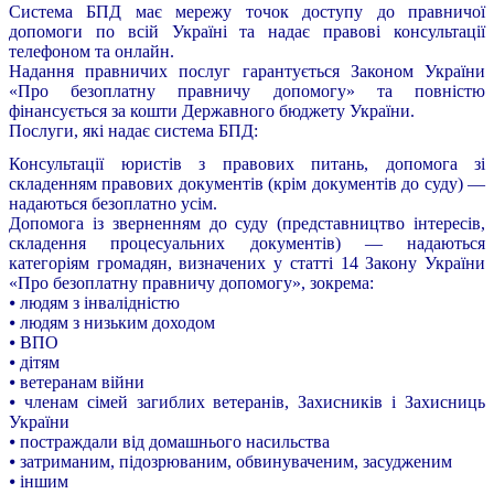
Система БПД має мережу точок доступу до правничої
допомоги по всій Україні та надає правові консультації
телефоном та онлайн.
Надання правничих послуг гарантується Законом України
«Про безоплатну правничу допомогу» та повністю
фінансується за кошти Державного бюджету України.
Послуги, які надає система БПД:
Консультації юристів з правових питань, допомога зі
складенням правових документів (крім документів до суду) —
надаються безоплатно усім.
Допомога із зверненням до суду (представництво інтересів,
складення процесуальних документів) — надаються
категоріям громадян, визначених у статті 14 Закону України
«Про безоплатну правничу допомогу», зокрема:
⦁ людям з інвалідністю
⦁ людям з низьким доходом
⦁ ВПО
⦁ дітям
⦁ ветеранам війни
⦁ членам сімей загиблих ветеранів, Захисників і Захисниць
України
⦁ постраждали від домашнього насильства
⦁ затриманим, підозрюваним, обвинуваченим, засудженим
⦁ іншим