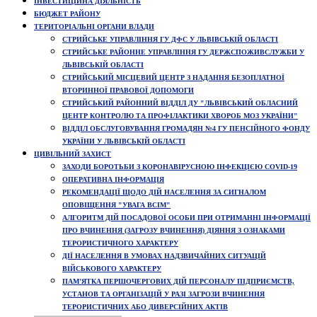
ІНВЕСТИЦІЙНА ДІЯЛЬНІСТЬ
БЮДЖЕТ РАЙОНУ
ТЕРИТОРІАЛЬНІ ОРГАНИ ВЛАДИ
СТРИЙСЬКЕ УПРАВЛІННЯ ГУ ДФС У ЛЬВІВСЬКІЙ ОБЛАСТІ
СТРИЙСЬКЕ РАЙОННЕ УПРАВЛІННЯ ГУ ДЕРЖСПОЖИВСЛУЖБИ У
ЛЬВІВСЬКІЙ ОБЛАСТІ
СТРИЙСЬКИЙ МІСЦЕВИЙ ЦЕНТР З НАДАННЯ БЕЗОПЛАТНОЇ
ВТОРИННОЇ ПРАВОВОЇ ДОПОМОГИ
СТРИЙСЬКИЙ РАЙОННИЙ ВІДДІЛ ДУ "ЛЬВІВСЬКИЙ ОБЛАСНИЙ
ЦЕНТР КОНТРОЛЮ ТА ПРОФІЛАКТИКИ ХВОРОБ МОЗ УКРАЇНИ"
ВІДДІЛ ОБСЛУГОВУВАННЯ ГРОМАДЯН №4 ГУ ПЕНСІЙНОГО ФОНДУ
УКРАЇНИ У ЛЬВІВСЬКІЙ ОБЛАСТІ
ЦИВІЛЬНИЙ ЗАХИСТ
ЗАХОДИ БОРОТЬБИ З КОРОНАВІРУСНОЮ ІНФЕКЦІЄЮ COVID-19
ОПЕРАТИВНА ІНФОРМАЦІЯ
РЕКОМЕНДАЦІЇ ЩОДО ДІЙ НАСЕЛЕННЯ ЗА СИГНАЛОМ
ОПОВІЩЕННЯ "УВАГА ВСІМ"
АЛГОРИТМ ДІЙ ПОСАДОВОЇ ОСОБИ ПРИ ОТРИМАННІ ІНФОРМАЦІЇ
ПРО ВЧИНЕННЯ (ЗАГРОЗУ ВЧИНЕННЯ) ДІЯННЯ З ОЗНАКАМИ
ТЕРОРИСТИЧНОГО ХАРАКТЕРУ
ДІЇ НАСЕЛЕННЯ В УМОВАХ НАДЗВИЧАЙНИХ СИТУАЦІЙ
ВІЙСЬКОВОГО ХАРАКТЕРУ
ПАМ’ЯТКА ПЕРШОЧЕРГОВИХ ДІЙ ПЕРСОНАЛУ ПІДПРИЄМСТВ,
УСТАНОВ ТА ОРГАНІЗАЦІЙ У РАЗІ ЗАГРОЗИ ВЧИНЕННЯ
ТЕРОРИСТИЧНИХ АБО ДИВЕРСІЙНИХ АКТІВ