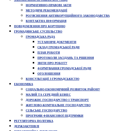
НОРМАТИВНО-ПРАВОВІ АКТИ
МЕТОДИЧІ РЕКОМЕНДАЦІЇ
РОЗ’ЯСНЕННЯ АНТИКОРУПЦІЙНОГО ЗАКОНОДАВСТВА
КОНТАКТНА ІНФОРМАЦІЯ
ПОВІДОМЛЕННЯ ПРО КОРУПЦІЮ
ГРОМАДЯНСЬКЕ СУСПІЛЬСТВО
ГРОМАДСЬКА РАДА
УСТАНОВЧІ ДОКУМЕНТИ
СКЛАД ГРОМАДСЬКОЇ РАДИ
ПЛАН РОБОТИ
ПРОТОКОЛИ ЗАСІДАНЬ ТА РІШЕННЯ
ЗВІТИ ПРО РОБОТУ
ФОРМУВАННЯ ГРОМАДСЬКОЇ РАДИ
ОГОЛОШЕННЯ
КОНСУЛЬТАЦІЇ З ГРОМАДСЬКІСТЮ
ЕКОНОМІКА
СОЦІАЛЬНО-ЕКОНОМІЧНИЙ РОЗВИТОК РАЙОНУ
МАЛИЙ ТА СЕРЕДНІЙ БІЗНЕС
ДОРОЖНЄ ГОСПОДАРСТВО І ТРАНСПОРТ
ЖИТЛОВО-КОМУНАЛЬНЕ ГОСПОДАРСТВО
СІЛЬСЬКЕ ГОСПОДАРСТВО
ПРОГРАМИ ФІНАНСОВОЇ ПІДТРИМКИ
РЕГУЛЯТОРНА ПОЛІТИКА
ДЕРЖЗАКУПІВЛІ