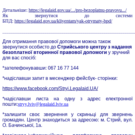
Детальніше:
https://legalaid.gov.ua/.../pro-bezoplatnu-pravovu.../
Як звернутися до системи
БПД:
https://legalaid.gov.ua/kliyentam/yak-otrymaty-bpd/
______________________________________________________________
Для отримання правової допомоги можна також
звернутися особисто до
Стрийського центру з надання
безоплатної вторинної правової допомоги
у зручний
для вас спосіб:
*зателефонувавши: 067 16 77 144
*надіславши запит в месенджер фейсбук- сторінки:
https://www.facebook.com/Stryi.Legalaid.UA/
*надіславши листа на одну з адрес електронної
пошти:
stryy.lviv@legalaid.lviv.ua
*залишити своє звернення у скриньці для звернень
громадян. Центр знаходиться за адресою: м. Стрий, вул.
О. Бачинської, 1а.