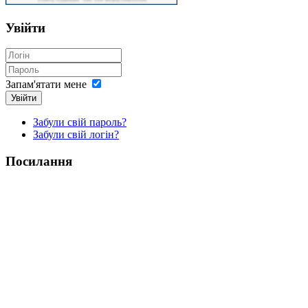
Увійти
Запам'ятати мене
Увійти
Забули свій пароль?
Забули свій логін?
Посилання