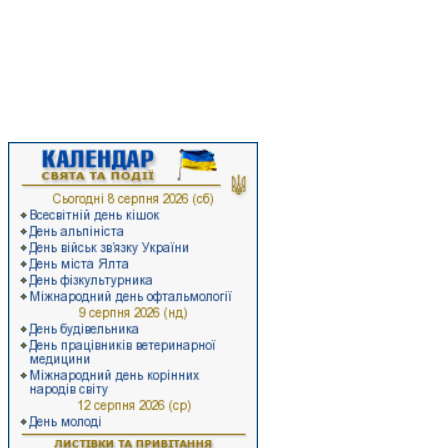
Радо вітаю вас на сторінках офіційного веб-сайту Стрийської районної
державної адміністрації. Тут ви не лише дізнаєтеся про багату історію
нашого прикарпатського краю, а й отримаєте цікаву та достовірну
інформацію про останні події суспільно-політичного життя району,
ознайомитеся з економічними здобутками та ресурсами Стрийського
району, а також з роботою районної влади.
Ласкаво запрошуємо на Стрийщину!