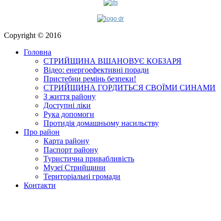
Copyright © 2016
Головна
СТРИЙЩИНА ВШАНОВУЄ КОБЗАРЯ
Відео: енергоефективні поради
Пристебни ремінь безпеки!
СТРИЙЩИНА ГОРДИТЬСЯ СВОЇМИ СИНАМИ
З життя району
Доступні ліки
Рука допомоги
Протидія домашньому насильству
Про район
Карта району
Паспорт району
Туристична привабливість
Музеї Стрийщини
Територіальні громади
Контакти