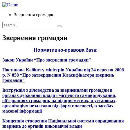
Звернення громадян
Звернення громадян
Нормативно-правова база:
Закон України “Про звернення громадян”
Постанова Кабінету міністрів України від 24 вересня 2008
р. N 858 “Про затвердження Класифікатора звернень
громадян”
Інструкція з діловодства за зверненнями громадян в
органах державної влади і місцевого самоврядування,
об’єднаннях громадян, на підприємствах, в установах,
організаціях незалежно від форм власності, в засобах
масової інформації
Концепція створення Національної системи опрацювання
звернень до органів виконавчої влади