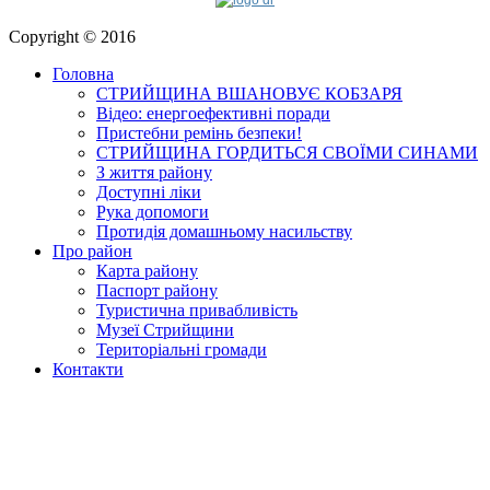
Copyright © 2016
Головна
СТРИЙЩИНА ВШАНОВУЄ КОБЗАРЯ
Відео: енергоефективні поради
Пристебни ремінь безпеки!
СТРИЙЩИНА ГОРДИТЬСЯ СВОЇМИ СИНАМИ
З життя району
Доступні ліки
Рука допомоги
Протидія домашньому насильству
Про район
Карта району
Паспорт району
Туристична привабливість
Музеї Стрийщини
Територіальні громади
Контакти