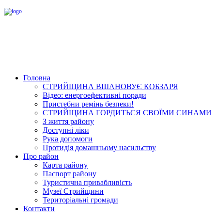
Головна
СТРИЙЩИНА ВШАНОВУЄ КОБЗАРЯ
Відео: енергоефективні поради
Пристебни ремінь безпеки!
СТРИЙЩИНА ГОРДИТЬСЯ СВОЇМИ СИНАМИ
З життя району
Доступні ліки
Рука допомоги
Протидія домашньому насильству
Про район
Карта району
Паспорт району
Туристична привабливість
Музеї Стрийщини
Територіальні громади
Контакти