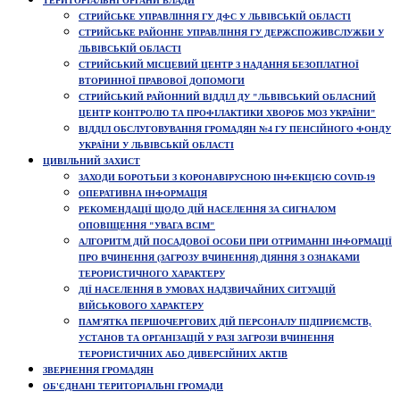
ТЕРИТОРІАЛЬНІ ОРГАНИ ВЛАДИ
СТРИЙСЬКЕ УПРАВЛІННЯ ГУ ДФС У ЛЬВІВСЬКІЙ ОБЛАСТІ
СТРИЙСЬКЕ РАЙОННЕ УПРАВЛІННЯ ГУ ДЕРЖСПОЖИВСЛУЖБИ У
ЛЬВІВСЬКІЙ ОБЛАСТІ
СТРИЙСЬКИЙ МІСЦЕВИЙ ЦЕНТР З НАДАННЯ БЕЗОПЛАТНОЇ
ВТОРИННОЇ ПРАВОВОЇ ДОПОМОГИ
СТРИЙСЬКИЙ РАЙОННИЙ ВІДДІЛ ДУ "ЛЬВІВСЬКИЙ ОБЛАСНИЙ
ЦЕНТР КОНТРОЛЮ ТА ПРОФІЛАКТИКИ ХВОРОБ МОЗ УКРАЇНИ"
ВІДДІЛ ОБСЛУГОВУВАННЯ ГРОМАДЯН №4 ГУ ПЕНСІЙНОГО ФОНДУ
УКРАЇНИ У ЛЬВІВСЬКІЙ ОБЛАСТІ
ЦИВІЛЬНИЙ ЗАХИСТ
ЗАХОДИ БОРОТЬБИ З КОРОНАВІРУСНОЮ ІНФЕКЦІЄЮ COVID-19
ОПЕРАТИВНА ІНФОРМАЦІЯ
РЕКОМЕНДАЦІЇ ЩОДО ДІЙ НАСЕЛЕННЯ ЗА СИГНАЛОМ
ОПОВІЩЕННЯ "УВАГА ВСІМ"
АЛГОРИТМ ДІЙ ПОСАДОВОЇ ОСОБИ ПРИ ОТРИМАННІ ІНФОРМАЦІЇ
ПРО ВЧИНЕННЯ (ЗАГРОЗУ ВЧИНЕННЯ) ДІЯННЯ З ОЗНАКАМИ
ТЕРОРИСТИЧНОГО ХАРАКТЕРУ
ДІЇ НАСЕЛЕННЯ В УМОВАХ НАДЗВИЧАЙНИХ СИТУАЦІЙ
ВІЙСЬКОВОГО ХАРАКТЕРУ
ПАМ’ЯТКА ПЕРШОЧЕРГОВИХ ДІЙ ПЕРСОНАЛУ ПІДПРИЄМСТВ,
УСТАНОВ ТА ОРГАНІЗАЦІЙ У РАЗІ ЗАГРОЗИ ВЧИНЕННЯ
ТЕРОРИСТИЧНИХ АБО ДИВЕРСІЙНИХ АКТІВ
ЗВЕРНЕННЯ ГРОМАДЯН
ОБ'ЄДНАНІ ТЕРИТОРІАЛЬНІ ГРОМАДИ