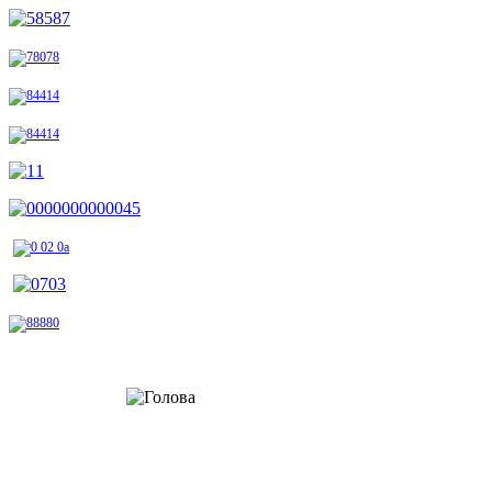
Шановні відвідувачі!
Радо вітаю вас на сторінках офіційного веб-сайту Стрийської районної
державної адміністрації. Тут ви не лише дізнаєтеся про багату історію