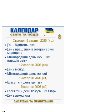
нашого прикарпатського краю, а й отримаєте цікаву та достовірну
інформацію про останні події суспільно-політичного життя району,
ознайомитеся з економічними здобутками та ресурсами Стрийського
району, а також з роботою районної влади.
Ласкаво запрошуємо на Стрийщину!