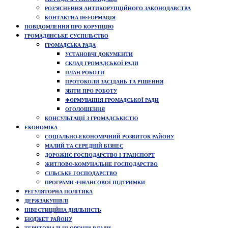
РОЗ’ЯСНЕННЯ АНТИКОРУПЦІЙНОГО ЗАКОНОДАВСТВА
КОНТАКТНА ІНФОРМАЦІЯ
ПОВІДОМЛЕННЯ ПРО КОРУПЦІЮ
ГРОМАДЯНСЬКЕ СУСПІЛЬСТВО
ГРОМАДСЬКА РАДА
УСТАНОВЧІ ДОКУМЕНТИ
СКЛАД ГРОМАДСЬКОЇ РАДИ
ПЛАН РОБОТИ
ПРОТОКОЛИ ЗАСІДАНЬ ТА РІШЕННЯ
ЗВІТИ ПРО РОБОТУ
ФОРМУВАННЯ ГРОМАДСЬКОЇ РАДИ
ОГОЛОШЕННЯ
КОНСУЛЬТАЦІЇ З ГРОМАДСЬКІСТЮ
ЕКОНОМІКА
СОЦІАЛЬНО-ЕКОНОМІЧНИЙ РОЗВИТОК РАЙОНУ
МАЛИЙ ТА СЕРЕДНІЙ БІЗНЕС
ДОРОЖНЄ ГОСПОДАРСТВО І ТРАНСПОРТ
ЖИТЛОВО-КОМУНАЛЬНЕ ГОСПОДАРСТВО
СІЛЬСЬКЕ ГОСПОДАРСТВО
ПРОГРАМИ ФІНАНСОВОЇ ПІДТРИМКИ
РЕГУЛЯТОРНА ПОЛІТИКА
ДЕРЖЗАКУПІВЛІ
ІНВЕСТИЦІЙНА ДІЯЛЬНІСТЬ
БЮДЖЕТ РАЙОНУ