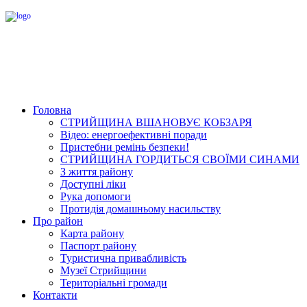
Головна
СТРИЙЩИНА ВШАНОВУЄ КОБЗАРЯ
Відео: енергоефективні поради
Пристебни ремінь безпеки!
СТРИЙЩИНА ГОРДИТЬСЯ СВОЇМИ СИНАМИ
З життя району
Доступні ліки
Рука допомоги
Протидія домашньому насильству
Про район
Карта району
Паспорт району
Туристична привабливість
Музеї Стрийщини
Територіальні громади
Контакти