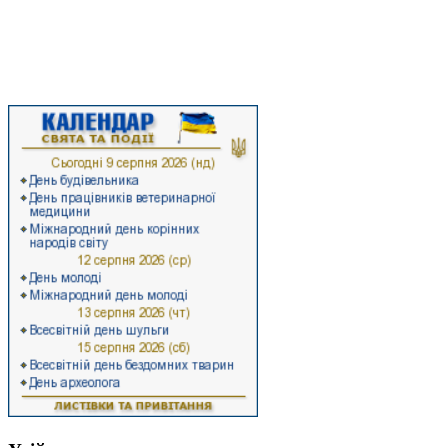
нашого прикарпатського краю, а й отримаєте цікаву та достовірну
інформацію про останні події суспільно-політичного життя району,
ознайомитеся з економічними здобутками та ресурсами Стрийського
району, а також з роботою районної влади.
Ласкаво запрошуємо на Стрийщину!