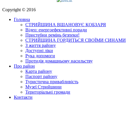
Copyright © 2016
Головна
СТРИЙЩИНА ВШАНОВУЄ КОБЗАРЯ
Відео: енергоефективні поради
Пристебни ремінь безпеки!
СТРИЙЩИНА ГОРДИТЬСЯ СВОЇМИ СИНАМИ
З життя району
Доступні ліки
Рука допомоги
Протидія домашньому насильству
Про район
Карта району
Паспорт району
Туристична привабливість
Музеї Стрийщини
Територіальні громади
Контакти