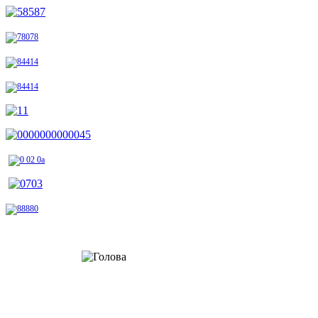
Шановні відвідувачі!
Радо вітаю вас на сторінках офіційного веб-сайту Стрийської районної
державної адміністрації. Тут ви не лише дізнаєтеся про багату історію