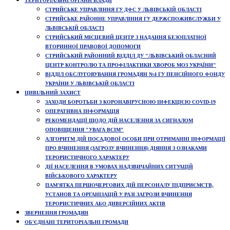
ТЕРИТОРІАЛЬНІ ОРГАНИ ВЛАДИ
СТРИЙСЬКЕ УПРАВЛІННЯ ГУ ДФС У ЛЬВІВСЬКІЙ ОБЛАСТІ
СТРИЙСЬКЕ РАЙОННЕ УПРАВЛІННЯ ГУ ДЕРЖСПОЖИВСЛУЖБИ У
ЛЬВІВСЬКІЙ ОБЛАСТІ
СТРИЙСЬКИЙ МІСЦЕВИЙ ЦЕНТР З НАДАННЯ БЕЗОПЛАТНОЇ
ВТОРИННОЇ ПРАВОВОЇ ДОПОМОГИ
СТРИЙСЬКИЙ РАЙОННИЙ ВІДДІЛ ДУ "ЛЬВІВСЬКИЙ ОБЛАСНИЙ
ЦЕНТР КОНТРОЛЮ ТА ПРОФІЛАКТИКИ ХВОРОБ МОЗ УКРАЇНИ"
ВІДДІЛ ОБСЛУГОВУВАННЯ ГРОМАДЯН №4 ГУ ПЕНСІЙНОГО ФОНДУ
УКРАЇНИ У ЛЬВІВСЬКІЙ ОБЛАСТІ
ЦИВІЛЬНИЙ ЗАХИСТ
ЗАХОДИ БОРОТЬБИ З КОРОНАВІРУСНОЮ ІНФЕКЦІЄЮ COVID-19
ОПЕРАТИВНА ІНФОРМАЦІЯ
РЕКОМЕНДАЦІЇ ЩОДО ДІЙ НАСЕЛЕННЯ ЗА СИГНАЛОМ
ОПОВІЩЕННЯ "УВАГА ВСІМ"
АЛГОРИТМ ДІЙ ПОСАДОВОЇ ОСОБИ ПРИ ОТРИМАННІ ІНФОРМАЦІЇ
ПРО ВЧИНЕННЯ (ЗАГРОЗУ ВЧИНЕННЯ) ДІЯННЯ З ОЗНАКАМИ
ТЕРОРИСТИЧНОГО ХАРАКТЕРУ
ДІЇ НАСЕЛЕННЯ В УМОВАХ НАДЗВИЧАЙНИХ СИТУАЦІЙ
ВІЙСЬКОВОГО ХАРАКТЕРУ
ПАМ’ЯТКА ПЕРШОЧЕРГОВИХ ДІЙ ПЕРСОНАЛУ ПІДПРИЄМСТВ,
УСТАНОВ ТА ОРГАНІЗАЦІЙ У РАЗІ ЗАГРОЗИ ВЧИНЕННЯ
ТЕРОРИСТИЧНИХ АБО ДИВЕРСІЙНИХ АКТІВ
ЗВЕРНЕННЯ ГРОМАДЯН
ОБ'ЄДНАНІ ТЕРИТОРІАЛЬНІ ГРОМАДИ