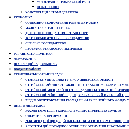
ФОРМУВАННЯ ГРОМАДСЬКОЇ РАДИ
ОГОЛОШЕННЯ
КОНСУЛЬТАЦІЇ З ГРОМАДСЬКІСТЮ
ЕКОНОМІКА
СОЦІАЛЬНО-ЕКОНОМІЧНИЙ РОЗВИТОК РАЙОНУ
МАЛИЙ ТА СЕРЕДНІЙ БІЗНЕС
ДОРОЖНЄ ГОСПОДАРСТВО І ТРАНСПОРТ
ЖИТЛОВО-КОМУНАЛЬНЕ ГОСПОДАРСТВО
СІЛЬСЬКЕ ГОСПОДАРСТВО
ПРОГРАМИ ФІНАНСОВОЇ ПІДТРИМКИ
РЕГУЛЯТОРНА ПОЛІТИКА
ДЕРЖЗАКУПІВЛІ
ІНВЕСТИЦІЙНА ДІЯЛЬНІСТЬ
БЮДЖЕТ РАЙОНУ
ТЕРИТОРІАЛЬНІ ОРГАНИ ВЛАДИ
СТРИЙСЬКЕ УПРАВЛІННЯ ГУ ДФС У ЛЬВІВСЬКІЙ ОБЛАСТІ
СТРИЙСЬКЕ РАЙОННЕ УПРАВЛІННЯ ГУ ДЕРЖСПОЖИВСЛУЖБИ У ЛЬВ
СТРИЙСЬКИЙ МІСЦЕВИЙ ЦЕНТР З НАДАННЯ БЕЗОПЛАТНОЇ ВТОРИ
СТРИЙСЬКИЙ РАЙОННИЙ ВІДДІЛ ДУ "ЛЬВІВСЬКИЙ ОБЛАСНИЙ ЦЕН
ВІДДІЛ ОБСЛУГОВУВАННЯ ГРОМАДЯН №4 ГУ ПЕНСІЙНОГО ФОНДУ УК
ЦИВІЛЬНИЙ ЗАХИСТ
ЗАХОДИ БОРОТЬБИ З КОРОНАВІРУСНОЮ ІНФЕКЦІЄЮ COVID-19
ОПЕРАТИВНА ІНФОРМАЦІЯ
РЕКОМЕНДАЦІЇ ЩОДО ДІЙ НАСЕЛЕННЯ ЗА СИГНАЛОМ ОПОВІЩЕННЯ
АЛГОРИТМ ДІЙ ПОСАДОВОЇ ОСОБИ ПРИ ОТРИМАННІ ІНФОРМАЦІЇ П