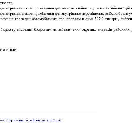
тис.грн;
для отримання жилі приміщення для ветеранів війни та учасників бойових дій в
 для отримання жилі приміщення для внутрішньо переміщених осіб,які брали уча
еревезення громадян автомобільним транспортом в сумі 507,0 тис.грн., субв
бюджету місцевим бюджетам на забезпечення окремих видатків районних ра
НИК
_________________________________________
ет Стрийського району на 2024 рік"