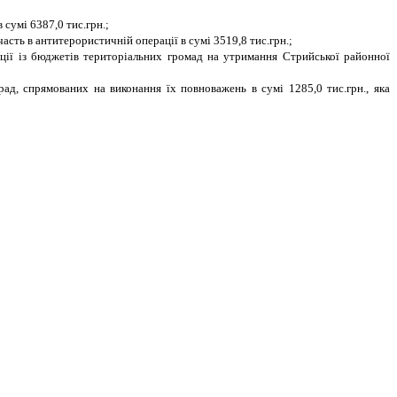
 сумі 6387,0 тис.грн.;
сть в антитерористичній операції в сумі 3519,8 тис.грн.;
енції із бюджетів територіальних громад на утримання Стрийської районної
д, спрямованих на виконання їх повноважень в сумі 1285,0 тис.грн., яка