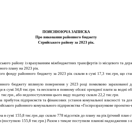
ПОЯСНЮЮЧА ЗАПИСКА
Про виконання районного бюджету
Стрийського району за 2023 рік.
йського району із врахуванням міжбюджетних трансфертів із місцевого та де
еного плану на 2023 рік.
го фонду районного бюджету за 2023 рік склали в сумі 17,3 тис.грн, що ст
йонного бюджету вплинуло повернення у 2023 році помилково зарахованої 
и в сумі 34,8 тис.грн. та несплати в повному обсязі орендної плати за водні
 тис.грн., або недопоступлення цього виду податку склало 22,2 тис.грн.
на прибуток підприємств та фінансових установ комунальної власності та дохо
рийського районного комунального підприємства «Госпрозрахункове проектно
 в сумі 155,8 тис.грн.,що склало 778 відсотків до плану на рік (річний план 
 (поступило 155,8 тис.грн.) Разом з тим,не поступили планові надходження з 