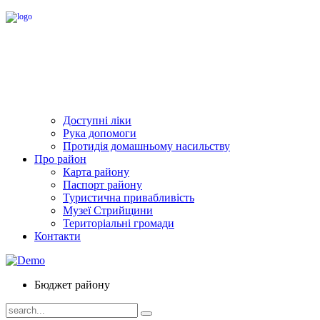
Доступні ліки
Рука допомоги
Протидія домашньому насильству
Про район
Карта району
Паспорт району
Туристична привабливість
Музеї Стрийщини
Територіальні громади
Контакти
Бюджет району