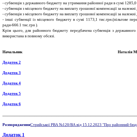
- субвенція з державного бюджету на утримання районної ради в сумі 1285,0 
- субвенція з місцевого бюджету на виплату грошової компенсації за належні 
- субвенція з місцевого бюджету на виплату грошової компенсації за належні
- інші субвенції із місцевого бюджету в сумі 1173,1 тис.грн.(пільгове п
ради-666.1 тис.грн ).
Крім цього, для районного бюджету передбачена субвенція з державного 
використана в повному обсязі.
Начальник Наталія МЕЛЕ
Додаток 2
Додаток 3
Додаток 4
Додаток 5
Додаток 6
_______________________________________________________
Розпорядження
Стрийської РВА №120/ВА від 15.12.2023 "Про районний бюдж
Додаток 1