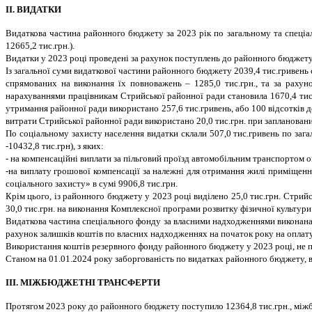
ІІ. ВИДАТКИ
Видаткова частина районного бюджету за 2023 рік по загальному та спеціал
12665,2 тис.грн.).
Видатки у 2023 році проведені за рахунок поступлень до районного бюджету,
Із загальної суми видаткової частини районного бюджету 2039,4 тис.гривень
спрямованих на виконання їх повноважень – 1285,0 тис.грн., та за рахун
нарахуваннями працівникам Стрийської районної ради становила 1670,4 тис.
утримання районної ради використано 257,6 тис.гривень, або 100 відсотків д
витрати Стрийської районної ради використано 20,0 тис.грн. при запланованих
По соціальному захисту населення видатки склали 507,0 тис.гривень по зага
-10432,8 тис.грн), з яких:
- на компенсаційні виплати за пільговий проїзд автомобільним транспортом о
-на виплату грошової компенсації за належні для отримання жилі приміщенн
соціального захисту» в сумі 9906,8 тис.грн.
Крім цього, із районного бюджету у 2023 році виділено 25,0 тис.грн. Стрий
30,0 тис.грн. на виконання Комплексної програми розвитку фізичної культури
Видаткова частина спеціального фонду за власними надходженнями виконана в
рахунок залишків коштів по власних надходженнях на початок року на оплат
Використання коштів резервного фонду районного бюджету у 2023 році, не 
Станом на 01.01.2024 року заборгованість по видатках районного бюджету, в
ІІІ. МІЖБЮДЖЕТНІ ТРАНСФЕРТИ
Протягом 2023 року до районного бюджету поступило 12364,8 тис.грн., міжб