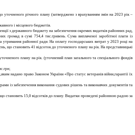
до уточненого річного плану (затверджено з врахуванням змін на 2023 рік –
жавного і місцевого бюджетів.
венції з державного бюджету на забезпечення окремих видатків районних рад,
их громад в сумі 754,4 тис.гривень. Сума виплаченої заробітної плати із
на утримання районної ради. На оплату господарських витрат у 2023 році на
ень, що становить 41 відсоток до уточненого плану на рік. На представницькі
уточненого плану на рік. (уточнений план загального та спеціального фондів
с.грн;
яким надано право Законом України «Про статус ветеранів війни,гарантії їх
грами із забезпечення виконання судових рішень та виконавчих документів та
 що становить 15,0 відсотків до плану. Видатки проведені районною радою за