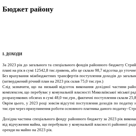
Бюджет району
І. ДОХОДИ
За 2023 рік до загального та спеціального фондів районного бюджету Стри
плані на рік в сумі 12542,8 тис.гривень, або це склало 98,7 відсотка до уточн
Без врахування міжбюджетних трансфертів поступлення доходів до загально
(затверджений річний план на 2023 рік склав 75,0 тис.грн.)
Слід зазначити, що на низький відсоток виконання дохідної частини ра
комплексом, що перебуває у комунальній власності Миколаївської міської рад
розрахункових обсягах в сумі 48,0 тис,грн., фактичні поступлення склали 25,8
Окрім цього, у 2023 році зовсім відсутні поступлення доходів по податку 
тис.грн через призупинення роботи основного платника даного податку- Ст
Дохідна частина спеціального фонду районного бюджету за 2023 рік виконана
від відчуження майна, що перебувало у комунальній власності районної ради
оренди на майно на 2023 рік.