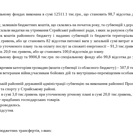
ьному фондах виконана в сумі 12511.1 тис.грн., що становить 98,7 відсотка 
 залишків бюджетних коштів, що склались на початок року, та субвенцій з дер
 склали видатки на утримання Стрийської районної ради, з яких за рахунок суб
ок коштів районного бюджету і наданих субвенцій із бюджетів територіальн
гривень, або це становить 82 відсотки питомої ваги у загальній сумі витрат 
о уточненого плану та на оплату послуг за спожиті енергоносії – 91,3 тис.грив
 20,0 тис.гривень, або це становить 100,0 відсотків до плану.
льному фонду та 9906,8 тис.грн. по спеціальному фонду або 99,8 відсотка до 
кремим категоріям громадян (кошти субвенції із обласного бюджету) – 507,0 ти
я ветеранам війни,учасникам бойових дій та внутрішньо-переміщеним особам,
ській районній державній адміністрації субвенцію на виконання районної Про
 та спорту у Стрийському районі.
 сумі 3,0 тис.гривень при уточненому річному плані в сумі 20,0 тис.гривень,
у придбаних господарських товарів.
проводилось.
ідсутня.
юджетних трансфертів, з яких: