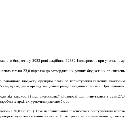
ржавного бюджетів у 2023 році надійшло 12382,1тис.гривень при уточненому
ановило тільки 23,0 відсотка до затверджених річних бюджетних призначень
до районного бюджету орендної плати за користування цілісним майновим
 об’єкти, що надані в оренду місцевими райдержадміністраціями. При планових
ди від власності і підприємницької діяльності ,що планувались в сумі 27,0
-виробниче архітектурно-планувальне бюро».
становив 20,0 тис.грн). Таке перевиконання пояснюється поступленням коштів
оренди комунального майна в сумі 20,0 тис.грн.через не заключення договору