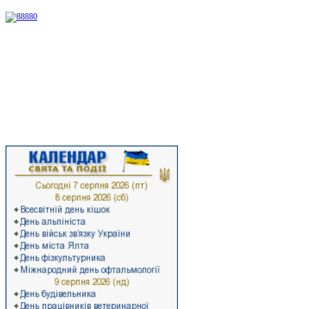
Радо вітаю вас на сторінках офіційного веб-сайту Стрийської район
інформацію про останні події суспільно-політичного