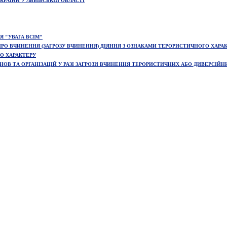
РАЇНИ У ЛЬВІВСЬКІЙ ОБЛАСТІ
 "УВАГА ВСІМ"
РО ВЧИНЕННЯ (ЗАГРОЗУ ВЧИНЕННЯ) ДІЯННЯ З ОЗНАКАМИ ТЕРОРИСТИЧНОГО ХАРА
О ХАРАКТЕРУ
ОВ ТА ОРГАНІЗАЦІЙ У РАЗІ ЗАГРОЗИ ВЧИНЕННЯ ТЕРОРИСТИЧНИХ АБО ДИВЕРСІЙН