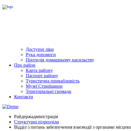
Доступні ліки
Рука допомоги
Протидія домашньому насильству
Про район
Карта району
Паспорт району
Туристична привабливість
Музеї Стрийщини
Територіальні громади
Контакти
Райдержадміністрація
Структурні підрозділи
Відділ з питань забезпечення взаємодії з органами місце