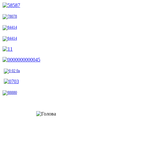
Шановні відвідувачі!
Радо вітаю вас на сторінках офіційного веб-сайту Стрийської районної
державної адміністрації. Тут ви не лише дізнаєтеся про багату історію