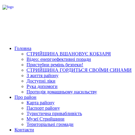
Головна
СТРИЙЩИНА ВШАНОВУЄ КОБЗАРЯ
Відео: енергоефективні поради
Пристебни ремінь безпеки!
СТРИЙЩИНА ГОРДИТЬСЯ СВОЇМИ СИНАМИ
З життя району
Доступні ліки
Рука допомоги
Протидія домашньому насильству
Про район
Карта району
Паспорт району
Туристична привабливість
Музеї Стрийщини
Територіальні громади
Контакти