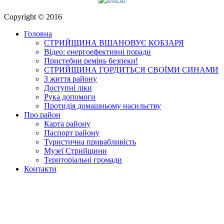
Copyright © 2016
Головна
СТРИЙЩИНА ВШАНОВУЄ КОБЗАРЯ
Відео: енергоефективні поради
Пристебни ремінь безпеки!
СТРИЙЩИНА ГОРДИТЬСЯ СВОЇМИ СИНАМИ
З життя району
Доступні ліки
Рука допомоги
Протидія домашньому насильству
Про район
Карта району
Паспорт району
Туристична привабливість
Музеї Стрийщини
Територіальні громади
Контакти