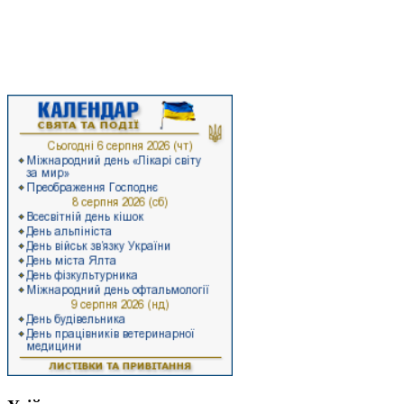
нашого прикарпатського краю, а й отримаєте цікаву та достовірну
інформацію про останні події суспільно-політичного життя району,
ознайомитеся з економічними здобутками та ресурсами Стрийського
району, а також з роботою районної влади.
Ласкаво запрошуємо на Стрийщину!