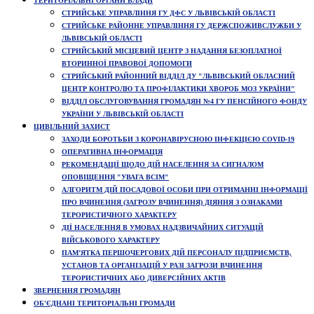
ТЕРИТОРІАЛЬНІ ОРГАНИ ВЛАДИ
СТРИЙСЬКЕ УПРАВЛІННЯ ГУ ДФС У ЛЬВІВСЬКІЙ ОБЛАСТІ
СТРИЙСЬКЕ РАЙОННЕ УПРАВЛІННЯ ГУ ДЕРЖСПОЖИВСЛУЖБИ У
ЛЬВІВСЬКІЙ ОБЛАСТІ
СТРИЙСЬКИЙ МІСЦЕВИЙ ЦЕНТР З НАДАННЯ БЕЗОПЛАТНОЇ
ВТОРИННОЇ ПРАВОВОЇ ДОПОМОГИ
СТРИЙСЬКИЙ РАЙОННИЙ ВІДДІЛ ДУ "ЛЬВІВСЬКИЙ ОБЛАСНИЙ
ЦЕНТР КОНТРОЛЮ ТА ПРОФІЛАКТИКИ ХВОРОБ МОЗ УКРАЇНИ"
ВІДДІЛ ОБСЛУГОВУВАННЯ ГРОМАДЯН №4 ГУ ПЕНСІЙНОГО ФОНДУ
УКРАЇНИ У ЛЬВІВСЬКІЙ ОБЛАСТІ
ЦИВІЛЬНИЙ ЗАХИСТ
ЗАХОДИ БОРОТЬБИ З КОРОНАВІРУСНОЮ ІНФЕКЦІЄЮ COVID-19
ОПЕРАТИВНА ІНФОРМАЦІЯ
РЕКОМЕНДАЦІЇ ЩОДО ДІЙ НАСЕЛЕННЯ ЗА СИГНАЛОМ
ОПОВІЩЕННЯ "УВАГА ВСІМ"
АЛГОРИТМ ДІЙ ПОСАДОВОЇ ОСОБИ ПРИ ОТРИМАННІ ІНФОРМАЦІЇ
ПРО ВЧИНЕННЯ (ЗАГРОЗУ ВЧИНЕННЯ) ДІЯННЯ З ОЗНАКАМИ
ТЕРОРИСТИЧНОГО ХАРАКТЕРУ
ДІЇ НАСЕЛЕННЯ В УМОВАХ НАДЗВИЧАЙНИХ СИТУАЦІЙ
ВІЙСЬКОВОГО ХАРАКТЕРУ
ПАМ’ЯТКА ПЕРШОЧЕРГОВИХ ДІЙ ПЕРСОНАЛУ ПІДПРИЄМСТВ,
УСТАНОВ ТА ОРГАНІЗАЦІЙ У РАЗІ ЗАГРОЗИ ВЧИНЕННЯ
ТЕРОРИСТИЧНИХ АБО ДИВЕРСІЙНИХ АКТІВ
ЗВЕРНЕННЯ ГРОМАДЯН
ОБ'ЄДНАНІ ТЕРИТОРІАЛЬНІ ГРОМАДИ