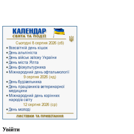
інформацію про останні події суспільно-політичного життя району,
ознайомитеся з економічними здобутками та ресурсами Стрийського
району, а також з роботою районної влади.
Ласкаво запрошуємо на Стрийщину!
Увійти