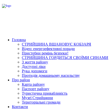
Головна
СТРИЙЩИНА ВШАНОВУЄ КОБЗАРЯ
Відео: енергоефективні поради
Пристебни ремінь безпеки!
СТРИЙЩИНА ГОРДИТЬСЯ СВОЇМИ СИНАМИ
З життя району
Доступні ліки
Рука допомоги
Протидія домашньому насильству
Про район
Карта району
Паспорт району
Туристична привабливість
Музеї Стрийщини
Територіальні громади
Контакти