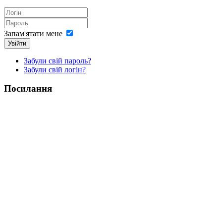
Запам'ятати мене
Увійти
Забули свій пароль?
Забули свій логін?
Посилання