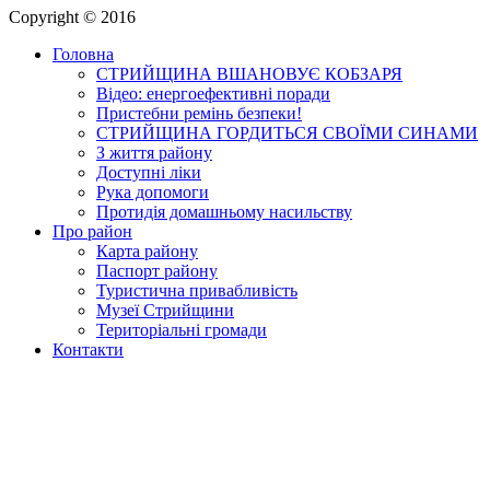
Copyright © 2016
Головна
СТРИЙЩИНА ВШАНОВУЄ КОБЗАРЯ
Відео: енергоефективні поради
Пристебни ремінь безпеки!
СТРИЙЩИНА ГОРДИТЬСЯ СВОЇМИ СИНАМИ
З життя району
Доступні ліки
Рука допомоги
Протидія домашньому насильству
Про район
Карта району
Паспорт району
Туристична привабливість
Музеї Стрийщини
Територіальні громади
Контакти