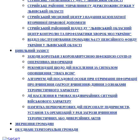
СТРИЙСЬКЕ УПРАВЛІННЯ ГУ ДФС У ЛЬВІВСЬКІЙ ОБЛАСТІ
СТРИЙСЬКЕ РАЙОННЕ УПРАВЛІННЯ ГУ ДЕРЖСПОЖИВСЛУЖБИ У
ЛЬВІВСЬКІЙ ОБЛАСТІ
СТРИЙСЬКИЙ МІСЦЕВИЙ ЦЕНТР З НАДАННЯ БЕЗОПЛАТНОЇ
ВТОРИННОЇ ПРАВОВОЇ ДОПОМОГИ
СТРИЙСЬКИЙ РАЙОННИЙ ВІДДІЛ ДУ "ЛЬВІВСЬКИЙ ОБЛАСНИЙ
ЦЕНТР КОНТРОЛЮ ТА ПРОФІЛАКТИКИ ХВОРОБ МОЗ УКРАЇНИ"
ВІДДІЛ ОБСЛУГОВУВАННЯ ГРОМАДЯН №4 ГУ ПЕНСІЙНОГО ФОНДУ
УКРАЇНИ У ЛЬВІВСЬКІЙ ОБЛАСТІ
ЦИВІЛЬНИЙ ЗАХИСТ
ЗАХОДИ БОРОТЬБИ З КОРОНАВІРУСНОЮ ІНФЕКЦІЄЮ COVID-19
ОПЕРАТИВНА ІНФОРМАЦІЯ
РЕКОМЕНДАЦІЇ ЩОДО ДІЙ НАСЕЛЕННЯ ЗА СИГНАЛОМ
ОПОВІЩЕННЯ "УВАГА ВСІМ"
АЛГОРИТМ ДІЙ ПОСАДОВОЇ ОСОБИ ПРИ ОТРИМАННІ ІНФОРМАЦІЇ
ПРО ВЧИНЕННЯ (ЗАГРОЗУ ВЧИНЕННЯ) ДІЯННЯ З ОЗНАКАМИ
ТЕРОРИСТИЧНОГО ХАРАКТЕРУ
ДІЇ НАСЕЛЕННЯ В УМОВАХ НАДЗВИЧАЙНИХ СИТУАЦІЙ
ВІЙСЬКОВОГО ХАРАКТЕРУ
ПАМ’ЯТКА ПЕРШОЧЕРГОВИХ ДІЙ ПЕРСОНАЛУ ПІДПРИЄМСТВ,
УСТАНОВ ТА ОРГАНІЗАЦІЙ У РАЗІ ЗАГРОЗИ ВЧИНЕННЯ
ТЕРОРИСТИЧНИХ АБО ДИВЕРСІЙНИХ АКТІВ
ЗВЕРНЕННЯ ГРОМАДЯН
ОБ'ЄДНАНІ ТЕРИТОРІАЛЬНІ ГРОМАДИ