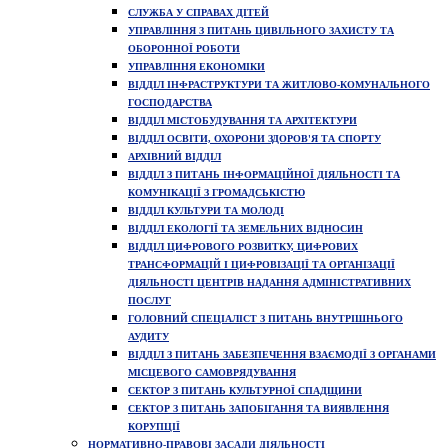
СЛУЖБА У СПРАВАХ ДІТЕЙ
УПРАВЛІННЯ З ПИТАНЬ ЦИВІЛЬНОГО ЗАХИСТУ ТА
ОБОРОННОЇ РОБОТИ
УПРАВЛІННЯ ЕКОНОМІКИ
ВІДДІЛ ІНФРАСТРУКТУРИ ТА ЖИТЛОВО-КОМУНАЛЬНОГО
ГОСПОДАРСТВА
ВІДДІЛ МІСТОБУДУВАННЯ ТА АРХІТЕКТУРИ
ВІДДІЛ ОСВІТИ, ОХОРОНИ ЗДОРОВ'Я ТА СПОРТУ
АРХІВНИЙ ВІДДІЛ
ВІДДІЛ З ПИТАНЬ ІНФОРМАЦІЙНОЇ ДІЯЛЬНОСТІ ТА
КОМУНІКАЦІЇ З ГРОМАДСЬКІСТЮ
ВІДДІЛ КУЛЬТУРИ ТА МОЛОДІ
ВІДДІЛ ЕКОЛОГІЇ ТА ЗЕМЕЛЬНИХ ВІДНОСИН
ВІДДІЛ ЦИФРОВОГО РОЗВИТКУ, ЦИФРОВИХ
ТРАНСФОРМАЦІЙ І ЦИФРОВІЗАЦІЇ ТА ОРГАНІЗАЦІЇ
ДІЯЛЬНОСТІ ЦЕНТРІВ НАДАННЯ АДМІНІСТРАТИВНИХ
ПОСЛУГ
ГОЛОВНИЙ СПЕЦІАЛІСТ З ПИТАНЬ ВНУТРІШНЬОГО
АУДИТУ
ВІДДІЛ З ПИТАНЬ ЗАБЕЗПЕЧЕННЯ ВЗАЄМОДІЇ З ОРГАНАМИ
МІСЦЕВОГО САМОВРЯДУВАННЯ
СЕКТОР З ПИТАНЬ КУЛЬТУРНОЇ СПАДЩИНИ
СЕКТОР З ПИТАНЬ ЗАПОБІГАННЯ ТА ВИЯВЛЕННЯ
КОРУПЦІЇ
НОРМАТИВНО-ПРАВОВІ ЗАСАДИ ДІЯЛЬНОСТІ