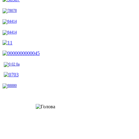
Шановні відвідувачі!
Радо вітаю вас на сторінках офіційного веб-сайту Стрийської районної
державної адміністрації. Тут ви не лише дізнаєтеся про багату історію
нашого прикарпатського краю, а й отримаєте цікаву та достовірну