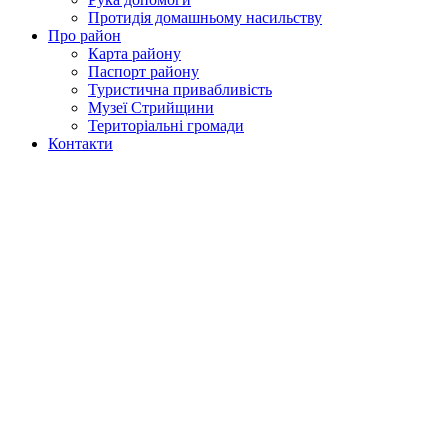
Протидія домашньому насильству
Про район
Карта району
Паспорт району
Туристична привабливість
Музеї Стрийщини
Територіальні громади
Контакти