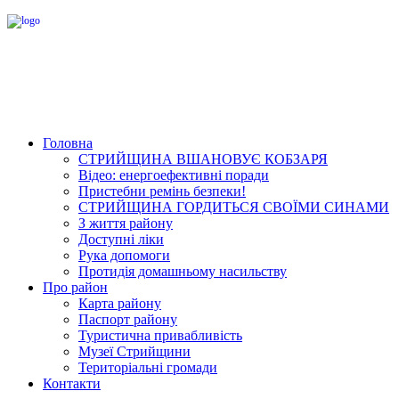
Головна
СТРИЙЩИНА ВШАНОВУЄ КОБЗАРЯ
Відео: енергоефективні поради
Пристебни ремінь безпеки!
СТРИЙЩИНА ГОРДИТЬСЯ СВОЇМИ СИНАМИ
З життя району
Доступні ліки
Рука допомоги
Протидія домашньому насильству
Про район
Карта району
Паспорт району
Туристична привабливість
Музеї Стрийщини
Територіальні громади
Контакти