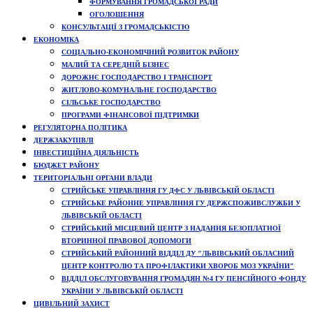
ФОРМУВАННЯ ГРОМАДСЬКОЇ РАДИ
ОГОЛОШЕННЯ
КОНСУЛЬТАЦІЇ З ГРОМАДСЬКІСТЮ
ЕКОНОМІКА
СОЦІАЛЬНО-ЕКОНОМІЧНИЙ РОЗВИТОК РАЙОНУ
МАЛИЙ ТА СЕРЕДНІЙ БІЗНЕС
ДОРОЖНЄ ГОСПОДАРСТВО І ТРАНСПОРТ
ЖИТЛОВО-КОМУНАЛЬНЕ ГОСПОДАРСТВО
СІЛЬСЬКЕ ГОСПОДАРСТВО
ПРОГРАМИ ФІНАНСОВОЇ ПІДТРИМКИ
РЕГУЛЯТОРНА ПОЛІТИКА
ДЕРЖЗАКУПІВЛІ
ІНВЕСТИЦІЙНА ДІЯЛЬНІСТЬ
БЮДЖЕТ РАЙОНУ
ТЕРИТОРІАЛЬНІ ОРГАНИ ВЛАДИ
СТРИЙСЬКЕ УПРАВЛІННЯ ГУ ДФС У ЛЬВІВСЬКІЙ ОБЛАСТІ
СТРИЙСЬКЕ РАЙОННЕ УПРАВЛІННЯ ГУ ДЕРЖСПОЖИВСЛУЖБИ У
ЛЬВІВСЬКІЙ ОБЛАСТІ
СТРИЙСЬКИЙ МІСЦЕВИЙ ЦЕНТР З НАДАННЯ БЕЗОПЛАТНОЇ
ВТОРИННОЇ ПРАВОВОЇ ДОПОМОГИ
СТРИЙСЬКИЙ РАЙОННИЙ ВІДДІЛ ДУ "ЛЬВІВСЬКИЙ ОБЛАСНИЙ
ЦЕНТР КОНТРОЛЮ ТА ПРОФІЛАКТИКИ ХВОРОБ МОЗ УКРАЇНИ"
ВІДДІЛ ОБСЛУГОВУВАННЯ ГРОМАДЯН №4 ГУ ПЕНСІЙНОГО ФОНДУ
УКРАЇНИ У ЛЬВІВСЬКІЙ ОБЛАСТІ
ЦИВІЛЬНИЙ ЗАХИСТ