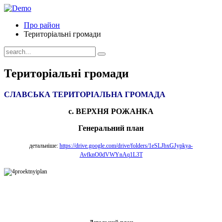
Про район
Територіальні громади
Територіальні громади
СЛАВСЬКА ТЕРИТОРІАЛЬНА ГРОМАДА
с. ВЕРХНЯ РОЖАНКА
Генеральний план
детальніше:
https://drive.google.com/drive/folders/1eSLJbxGJypkya-
AvfknO0dVWYnAq1L3T