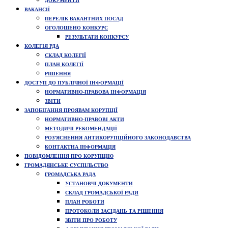
ДОКУМЕНТИ
ВАКАНСІЇ
ПЕРЕЛІК ВАКАНТНИХ ПОСАД
ОГОЛОШЕНО КОНКУРС
РЕЗУЛЬТАТИ КОНКУРСУ
КОЛЕГІЯ РДА
СКЛАД КОЛЕГІЇ
ПЛАН КОЛЕГІЇ
РІШЕННЯ
ДОСТУП ДО ПУБЛІЧНОЇ ІНФОРМАЦІЇ
НОРМАТИВНО-ПРАВОВА ІНФОРМАЦІЯ
ЗВІТИ
ЗАПОБІГАННЯ ПРОЯВАМ КОРУПЦІЇ
НОРМАТИВНО-ПРАВОВІ АКТИ
МЕТОДИЧІ РЕКОМЕНДАЦІЇ
РОЗ’ЯСНЕННЯ АНТИКОРУПЦІЙНОГО ЗАКОНОДАВСТВА
КОНТАКТНА ІНФОРМАЦІЯ
ПОВІДОМЛЕННЯ ПРО КОРУПЦІЮ
ГРОМАДЯНСЬКЕ СУСПІЛЬСТВО
ГРОМАДСЬКА РАДА
УСТАНОВЧІ ДОКУМЕНТИ
СКЛАД ГРОМАДСЬКОЇ РАДИ
ПЛАН РОБОТИ
ПРОТОКОЛИ ЗАСІДАНЬ ТА РІШЕННЯ
ЗВІТИ ПРО РОБОТУ