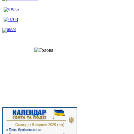
Шановні відвідувачі!
Радо вітаю вас на сторінках офіційного веб-сайту Стрийської районної
державної адміністрації. Тут ви не лише дізнаєтеся про багату історію
нашого прикарпатського краю, а й отримаєте цікаву та достовірну
інформацію про останні події суспільно-політичного життя району,
ознайомитеся з економічними здобутками та ресурсами Стрийського
району, а також з роботою районної влади.
Ласкаво запрошуємо на Стрийщину!