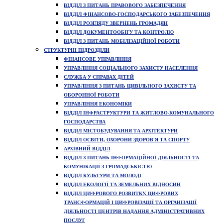
ВІДДІЛ З ПИТАНЬ ПРАВОВОГО ЗАБЕЗПЕЧЕННЯ
ВІДДІЛ ФІНАНСОВО-ГОСПОДАРСЬКОГО ЗАБЕЗПЕЧЕННЯ
ВІДДІЛ РОЗГЛЯДУ ЗВЕРНЕНЬ ГРОМАДЯН
ВІДДІЛ ДОКУМЕНТООБІГУ ТА КОНТРОЛЮ
ВІДДІЛ З ПИТАНЬ МОБІЛІЗАЦІЙНОЇ РОБОТИ
СТРУКТУРНІ ПІДРОЗДІЛИ
ФІНАНСОВЕ УПРАВЛІННЯ
УПРАВЛІННЯ СОЦІАЛЬНОГО ЗАХИСТУ НАСЕЛЕННЯ
СЛУЖБА У СПРАВАХ ДІТЕЙ
УПРАВЛІННЯ З ПИТАНЬ ЦИВІЛЬНОГО ЗАХИСТУ ТА
ОБОРОННОЇ РОБОТИ
УПРАВЛІННЯ ЕКОНОМІКИ
ВІДДІЛ ІНФРАСТРУКТУРИ ТА ЖИТЛОВО-КОМУНАЛЬНОГО
ГОСПОДАРСТВА
ВІДДІЛ МІСТОБУДУВАННЯ ТА АРХІТЕКТУРИ
ВІДДІЛ ОСВІТИ, ОХОРОНИ ЗДОРОВ'Я ТА СПОРТУ
АРХІВНИЙ ВІДДІЛ
ВІДДІЛ З ПИТАНЬ ІНФОРМАЦІЙНОЇ ДІЯЛЬНОСТІ ТА
КОМУНІКАЦІЇ З ГРОМАДСЬКІСТЮ
ВІДДІЛ КУЛЬТУРИ ТА МОЛОДІ
ВІДДІЛ ЕКОЛОГІЇ ТА ЗЕМЕЛЬНИХ ВІДНОСИН
ВІДДІЛ ЦИФРОВОГО РОЗВИТКУ, ЦИФРОВИХ
ТРАНСФОРМАЦІЙ І ЦИФРОВІЗАЦІЇ ТА ОРГАНІЗАЦІЇ
ДІЯЛЬНОСТІ ЦЕНТРІВ НАДАННЯ АДМІНІСТРАТИВНИХ
ПОСЛУГ