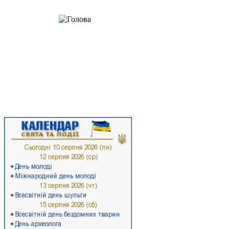
Шановні відвідувачі!
Радо вітаю вас на сторінках офіційного веб-сайту Стрийської районної
державної адміністрації. Тут ви не лише дізнаєтеся про багату історію
нашого прикарпатського краю, а й отримаєте цікаву та достовірну
інформацію про останні події суспільно-політичного життя району,
ознайомитеся з економічними здобутками та ресурсами Стрийського
району, а також з роботою районної влади.
Ласкаво запрошуємо на Стрийщину!