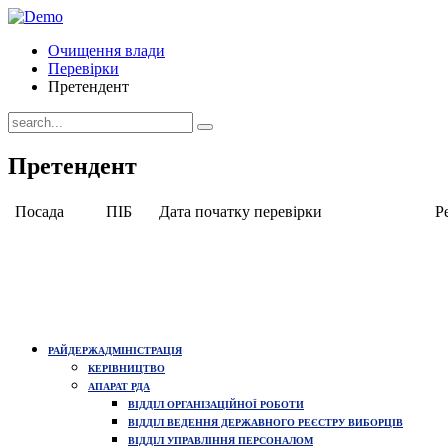
Очищення влади
Перевірки
Претендент
Претендент
Посада
ПІБ
Дата початку перевірки
Ре
РАЙДЕРЖАДМІНІСТРАЦІЯ
КЕРІВНИЦТВО
АПАРАТ РДА
ВІДДІЛ ОРГАНІЗАЦІЙНОЇ РОБОТИ
ВІДДІЛ ВЕДЕННЯ ДЕРЖАВНОГО РЕЄСТРУ ВИБОРЦІВ
ВІДДІЛ УПРАВЛІННЯ ПЕРСОНАЛОМ