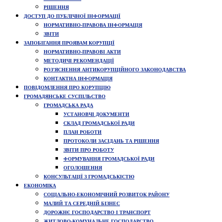
РІШЕННЯ
ДОСТУП ДО ПУБЛІЧНОЇ ІНФОРМАЦІЇ
НОРМАТИВНО-ПРАВОВА ІНФОРМАЦІЯ
ЗВІТИ
ЗАПОБІГАННЯ ПРОЯВАМ КОРУПЦІЇ
НОРМАТИВНО-ПРАВОВІ АКТИ
МЕТОДИЧІ РЕКОМЕНДАЦІЇ
РОЗ’ЯСНЕННЯ АНТИКОРУПЦІЙНОГО ЗАКОНОДАВСТВА
КОНТАКТНА ІНФОРМАЦІЯ
ПОВІДОМЛЕННЯ ПРО КОРУПЦІЮ
ГРОМАДЯНСЬКЕ СУСПІЛЬСТВО
ГРОМАДСЬКА РАДА
УСТАНОВЧІ ДОКУМЕНТИ
СКЛАД ГРОМАДСЬКОЇ РАДИ
ПЛАН РОБОТИ
ПРОТОКОЛИ ЗАСІДАНЬ ТА РІШЕННЯ
ЗВІТИ ПРО РОБОТУ
ФОРМУВАННЯ ГРОМАДСЬКОЇ РАДИ
ОГОЛОШЕННЯ
КОНСУЛЬТАЦІЇ З ГРОМАДСЬКІСТЮ
ЕКОНОМІКА
СОЦІАЛЬНО-ЕКОНОМІЧНИЙ РОЗВИТОК РАЙОНУ
МАЛИЙ ТА СЕРЕДНІЙ БІЗНЕС
ДОРОЖНЄ ГОСПОДАРСТВО І ТРАНСПОРТ
ЖИТЛОВО-КОМУНАЛЬНЕ ГОСПОДАРСТВО