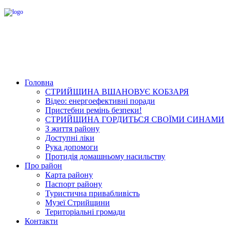
Головна
СТРИЙЩИНА ВШАНОВУЄ КОБЗАРЯ
Відео: енергоефективні поради
Пристебни ремінь безпеки!
СТРИЙЩИНА ГОРДИТЬСЯ СВОЇМИ СИНАМИ
З життя району
Доступні ліки
Рука допомоги
Протидія домашньому насильству
Про район
Карта району
Паспорт району
Туристична привабливість
Музеї Стрийщини
Територіальні громади
Контакти