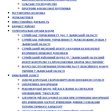
СІЛЬСЬКЕ ГОСПОДАРСТВО
ПРОГРАМИ ФІНАНСОВОЇ ПІДТРИМКИ
РЕГУЛЯТОРНА ПОЛІТИКА
ДЕРЖЗАКУПІВЛІ
ІНВЕСТИЦІЙНА ДІЯЛЬНІСТЬ
БЮДЖЕТ РАЙОНУ
ТЕРИТОРІАЛЬНІ ОРГАНИ ВЛАДИ
СТРИЙСЬКЕ УПРАВЛІННЯ ГУ ДФС У ЛЬВІВСЬКІЙ ОБЛАСТІ
СТРИЙСЬКЕ РАЙОННЕ УПРАВЛІННЯ ГУ ДЕРЖСПОЖИВСЛУЖБИ У
ЛЬВІВСЬКІЙ ОБЛАСТІ
СТРИЙСЬКИЙ МІСЦЕВИЙ ЦЕНТР З НАДАННЯ БЕЗОПЛАТНОЇ
ВТОРИННОЇ ПРАВОВОЇ ДОПОМОГИ
СТРИЙСЬКИЙ РАЙОННИЙ ВІДДІЛ ДУ "ЛЬВІВСЬКИЙ ОБЛАСНИЙ
ЦЕНТР КОНТРОЛЮ ТА ПРОФІЛАКТИКИ ХВОРОБ МОЗ УКРАЇНИ"
ВІДДІЛ ОБСЛУГОВУВАННЯ ГРОМАДЯН №4 ГУ ПЕНСІЙНОГО ФОНДУ
УКРАЇНИ У ЛЬВІВСЬКІЙ ОБЛАСТІ
ЦИВІЛЬНИЙ ЗАХИСТ
ЗАХОДИ БОРОТЬБИ З КОРОНАВІРУСНОЮ ІНФЕКЦІЄЮ COVID-19
ОПЕРАТИВНА ІНФОРМАЦІЯ
РЕКОМЕНДАЦІЇ ЩОДО ДІЙ НАСЕЛЕННЯ ЗА СИГНАЛОМ
ОПОВІЩЕННЯ "УВАГА ВСІМ"
АЛГОРИТМ ДІЙ ПОСАДОВОЇ ОСОБИ ПРИ ОТРИМАННІ ІНФОРМАЦІЇ
ПРО ВЧИНЕННЯ (ЗАГРОЗУ ВЧИНЕННЯ) ДІЯННЯ З ОЗНАКАМИ
ТЕРОРИСТИЧНОГО ХАРАКТЕРУ