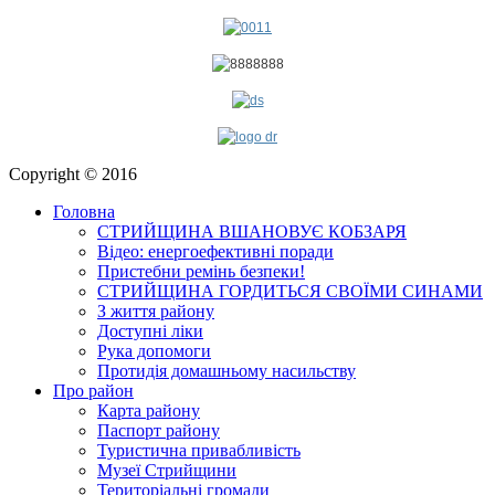
Copyright © 2016
Головна
СТРИЙЩИНА ВШАНОВУЄ КОБЗАРЯ
Відео: енергоефективні поради
Пристебни ремінь безпеки!
СТРИЙЩИНА ГОРДИТЬСЯ СВОЇМИ СИНАМИ
З життя району
Доступні ліки
Рука допомоги
Протидія домашньому насильству
Про район
Карта району
Паспорт району
Туристична привабливість
Музеї Стрийщини
Територіальні громади